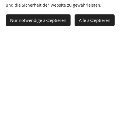
im September
und die Sicherheit der Website zu gewährleisten.
2022
Nur notwendige akzeptieren
Alle akzeptieren
04.09.2022
Vor dem Lehrgang will
einiges vorbereitet werden.
Es wurde geschnitten,
abgepult, gekleistert,
geschlemmt und gelacht.
Danke an alle für die
Unterstützung.
neue Kamiza
wurde eingeweiht